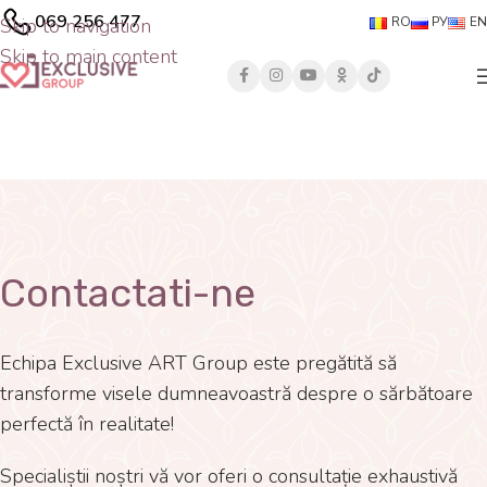
069 256 477
Skip to navigation
RO
РУ
EN
Skip to main content
Contactati-ne
Echipa Exclusive ART Group este pregătită să
transforme visele dumneavoastră despre o sărbătoare
perfectă în realitate!
Specialiștii noștri vă vor oferi o consultație exhaustivă