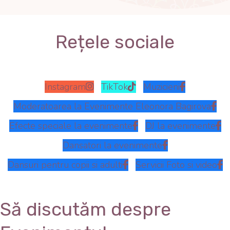
Rețele sociale
Instagram
TikTok
Muzicieni
Moderatoarea la Evenimente Eleonora Bagirova
Efecte speciale la evenimente
DJ la evenimente
Dansatori la evenimente
Dansuri pentru copii si adulti
Servicii Foto si video
Să discutăm despre