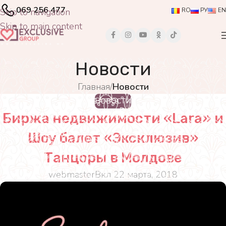
069 256 477
Skip to navigation
RO
РУ
EN
Skip to main content
Новости
Главная
/
Новости
НОВОСТИ
Биржа недвижимости «Lara» и
Шоу балет «Эксклюзив»
Танцоры в Молдове
webmaster
Вкл 22 марта, 2018