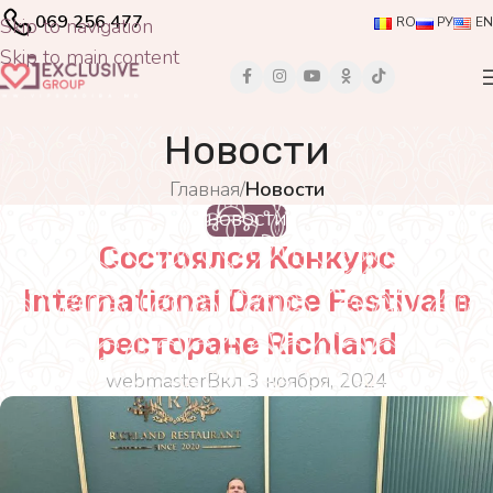
069 256 477
Skip to navigation
RO
РУ
EN
Skip to main content
Новости
Главная
/
Новости
НОВОСТИ
Состоялся Конкурс
International Dance Festival в
ресторане Richland
webmaster
Вкл 3 ноября, 2024