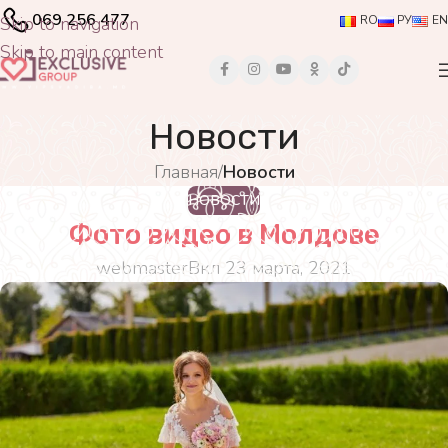
069 256 477
Skip to navigation
RO
РУ
EN
Skip to main content
Новости
Главная
/
Новости
НОВОСТИ
Фото видео в Молдове
webmaster
Вкл 23 марта, 2021