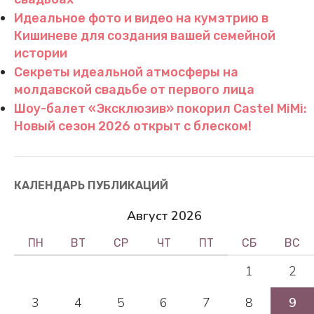
Идеальное фото и видео на кумэтрию в
Кишиневе для создания вашей семейной
истории
Секреты идеальной атмосферы на
молдавской свадьбе от первого лица
Шоу-балет «Эксклюзив» покорил Castel MiMi:
Новый сезон 2026 открыт с блеском!
КАЛЕНДАРЬ ПУБЛИКАЦИЙ
Август 2026
ПН
ВТ
СР
ЧТ
ПТ
СБ
ВС
1
2
3
4
5
6
7
8
9