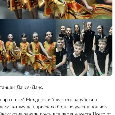
танцам Дачия-Данс.
 пар со всей Молдовы и ближнего зарубежья.
рким потому как приехало больше участников чем
Эксклюзив заняли почти все первые места. Всего от