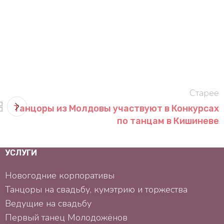
Старее
Танцоры из Молдовы участвуют в Конкурсах
по танцам в Кишиневе
УСЛУГИ
Новогодние корпоративы
Танцоры на свадьбу, кумэтрию и торжества
Ведущие на свадьбу
Первый танец Mолодожёнов