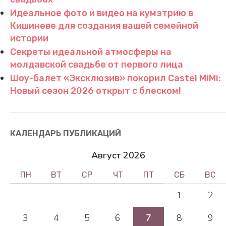
Идеальное фото и видео на кумэтрию в
Кишиневе для создания вашей семейной
истории
Секреты идеальной атмосферы на
молдавской свадьбе от первого лица
Шоу-балет «Эксклюзив» покорил Castel MiMi:
Новый сезон 2026 открыт с блеском!
КАЛЕНДАРЬ ПУБЛИКАЦИЙ
Август 2026
ПН
ВТ
СР
ЧТ
ПТ
СБ
ВС
1
2
3
4
5
6
7
8
9