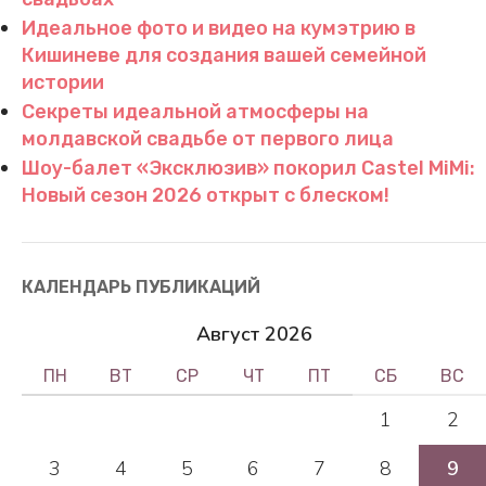
Идеальное фото и видео на кумэтрию в
Кишиневе для создания вашей семейной
истории
Секреты идеальной атмосферы на
молдавской свадьбе от первого лица
Шоу-балет «Эксклюзив» покорил Castel MiMi:
Новый сезон 2026 открыт с блеском!
КАЛЕНДАРЬ ПУБЛИКАЦИЙ
Август 2026
ПН
ВТ
СР
ЧТ
ПТ
СБ
ВС
1
2
3
4
5
6
7
8
9