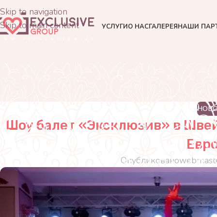
Skip to navigation
Skip to main content
УСЛУГИ
О НАС
ГАЛЕРЕЯ
НАШИ ПАР
НОВ
Шоу балет «Эксклюзив» в Шве
Евр
Опубликовано
webmast