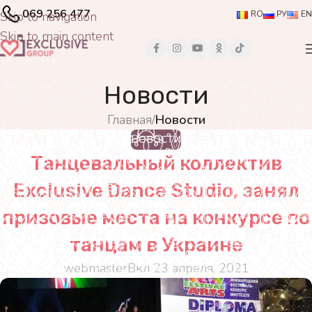
069 256 477
Skip to navigation
RO
РУ
EN
Skip to main content
Новости
Главная
/
Новости
НОВОСТИ
Танцевальный коллектив
Exclusive Dance Studio, занял
призовые места на конкурсе по
танцам в Украине
webmaster
Вкл 23 апреля, 2021