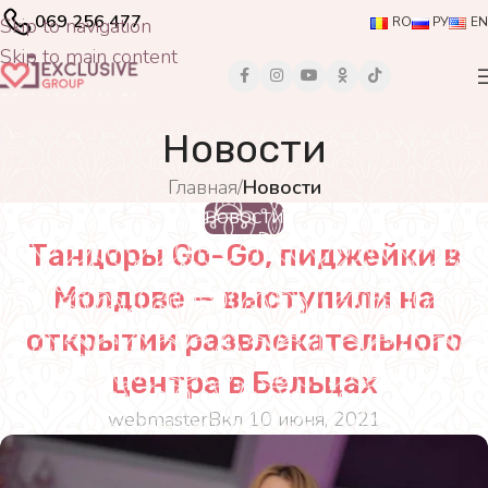
069 256 477
Skip to navigation
RO
РУ
EN
Skip to main content
Новости
Главная
/
Новости
НОВОСТИ
Танцоры Go-Go, пиджейки в
Молдове — выступили на
открытии развлекательного
центра в Бельцах
webmaster
Вкл 10 июня, 2021