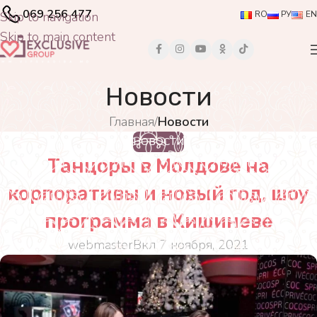
069 256 477
Skip to navigation
RO
РУ
EN
Skip to main content
Новости
Главная
/
Новости
НОВОСТИ
Танцоры в Молдове на
корпоративы и новый год, шоу
программа в Кишиневе
webmaster
Вкл 7 ноября, 2021