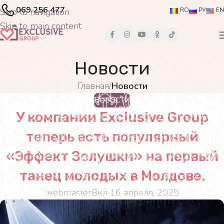
069 256 477
Skip to navigation
RO
РУ
EN
Skip to main content
Новости
Главная
/
Новости
НОВОСТИ
У компании Exclusive Group
теперь есть популярный
«Эффект Золушки» на первый
танец молодых в Молдове.
webmaster
Вкл 16 апреля, 2025