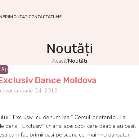
NERII
NOUTĂȚI
CONTACTATI-NE
Noutăți
Acasă
/
Noutăți
ĂȚI
 Exclusiv Dance Moldova
ctivat ianuarie 24, 2013
ului “ Exclusiv” cu denumirea “ Cercul prietenilo”. La
 dans “ Exclusiv”, chiar si acei copii care deabia au pasit
ti cum fac primii pasi pe scena cei mai mici dansatori,