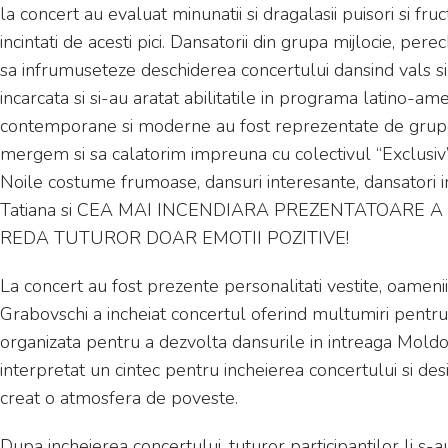
la concert au evaluat minunatii si dragalasii puisori si fru
incintati de acesti pici. Dansatorii din grupa mijlocie, per
sa infrumuseteze deschiderea concertului dansind vals 
incarcata si si-au aratat abilitatile in programa latino-am
contemporane si moderne au fost reprezentate de grupele
mergem si sa calatorim impreuna cu colectivul “Exclusiv” 
Noile costume frumoase, dansuri interesante, dansatori i
Tatiana si CEA MAI INCENDIARA PREZENTATOARE
REDA TUTUROR DOAR EMOTII POZITIVE!
La concert au fost prezente personalitati vestite, oamenii po
Grabovschi a incheiat concertul oferind multumiri pentru 
organizata pentru a dezvolta dansurile in intreaga Moldo
interpretat un cintec pentru incheierea concertului si desi
creat o atmosfera de poveste.
Dupa incheierea concertului, tuturor participantilor li s-a