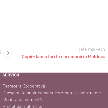
cele mai vechi
Copii-dansatori la ceremonii in Moldova
SERVICII
Petrecera Corporativă
Dansatori la nunti, cumatrii, ceremonii si evenimente
Moderatori de nuntă
Primul dans al mirilor