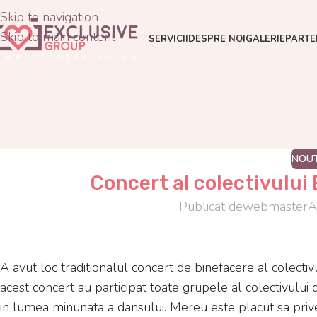
Skip to navigation
Skip to main content
SERVICII
DESPRE NOI
GALERIE
PARTE
NOUT
Concert al colectivului
Publicat de
webmaster
A
A avut loc traditionalul concert de binefacere al colectiv
acest concert au participat toate grupele al colectivului de
in lumea minunata a dansului. Mereu este placut sa prives