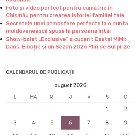
Foto și video perfect pentru cumătrie în
Chișinău pentru crearea istoriei familiei tale
Secretele unei atmosfere perfecte la o nuntă
moldovenească spuse la persoana întâi
Show-balet „Exclusive” a cucerit Castel MiMi:
Dans, Emoție și un Sezon 2026 Plin de Surprize
CALENDARUL DE PUBLICAȚII
august 2026
L
MA
MI
J
V
S
D
1
2
3
4
5
6
7
8
9