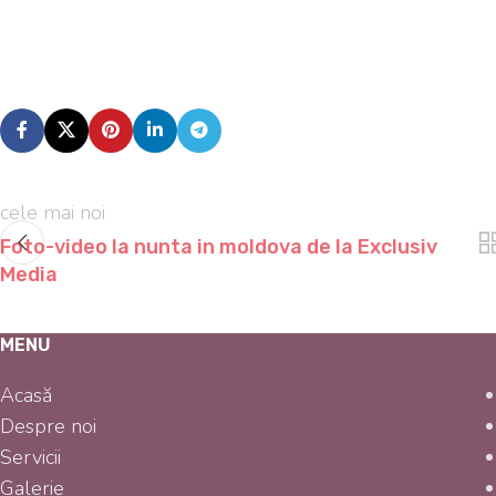
cele mai noi
Foto-video la nunta in moldova de la Exclusiv
Media
MENU
Acasă
Despre noi
Servicii
Galerie