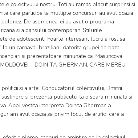
ctele colectivului nostru. Toti au ramas placut surprinsi si
echile care participa la multiple concursuri au avut ocazia
si polonez. De asemenea, ei au avut o programa
ericana si a dansului contemporan. Stilurile
 de adolescenti. Foarte interesant lucru a fost sa
la un carnaval brazilian- datorita grupei de baza.
ncendiari si prezentatoare minunate ca: Maslincova
 A MOLDOVEI – DOINITA GHERMAN, CARE MEREU
liticii si a artei. Conducatorul colectivului, Dmitrii
sustinere si prezenta publicului la o seara minunata si
va. Apoi, vestita interpreta Doinita Gherman a
gur am avut ocazia sa privim focul de artificii care a
u oferit diplome, cadouri de amintire de la colectivul