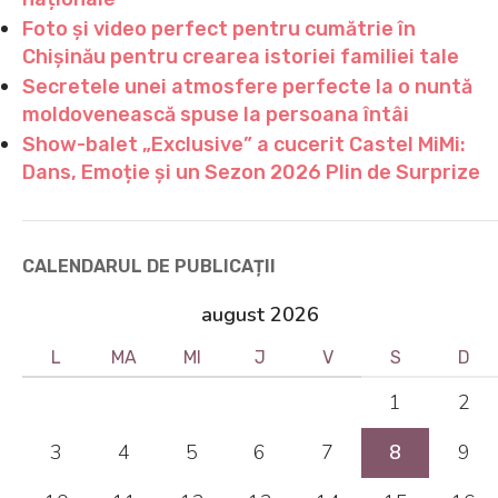
Foto și video perfect pentru cumătrie în
Chișinău pentru crearea istoriei familiei tale
Secretele unei atmosfere perfecte la o nuntă
moldovenească spuse la persoana întâi
Show-balet „Exclusive” a cucerit Castel MiMi:
Dans, Emoție și un Sezon 2026 Plin de Surprize
CALENDARUL DE PUBLICAȚII
august 2026
L
MA
MI
J
V
S
D
1
2
3
4
5
6
7
8
9