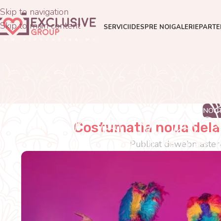
Skip to navigation
Skip to main content
SERVICII
DESPRE NOI
GALERIE
PARTE
NOUT
Costumatia noua dela
Publicat de
webmaster