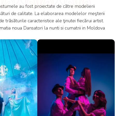
ostumele au fost proiectate de către modelierii
esături de calitate. La elaborarea modelelor meşterii
trăsăturile caracteristice ale ţinutei fiecărui artist.
matia noua Dansatori la nunti si cumatrii in Moldova