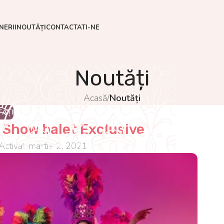
NERII
NOUTĂȚI
CONTACTATI-NE
Noutăți
Acasă
/
Noutăți
ĂȚI
 Show balet Exclusive
Activat martie 2, 2021