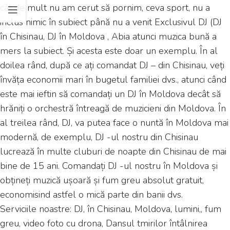
cât de mult nu am cerut să pornim, ceva sport, nu a
inclus nimic în subiect până nu a venit Exclusivul DJ (DJ
în Chisinau, DJ în Moldova , Abia atunci muzica bună a
mers la subiect. Și acesta este doar un exemplu. În al
doilea rând, după ce ați comandat DJ – din Chisinau, veți
învăța economii mari în bugetul familiei dvs., atunci când
este mai ieftin să comandați un DJ în Moldova decât să
hrăniți o orchestră întreagă de muzicieni din Moldova. În
al treilea rând, DJ, va putea face o nuntă în Moldova mai
modernă, de exemplu, DJ -ul nostru din Chisinau
lucrează în multe cluburi de noapte din Chisinau de mai
bine de 15 ani. Comandați DJ -ul nostru în Moldova și
obțineți muzică ușoară și fum greu absolut gratuit,
economisind astfel o mică parte din banii dvs.
Serviciile noastre: DJ, în Chisinau, Moldova, lumini,, fum
greu, video foto cu drona, Dansul tmirilor întâlnirea