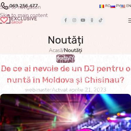
069 256 477
Skip to navigation
RO
РУ
EN
Skip to main content
Noutăți
Acasă
/
Noutăți
NOUTĂȚI
De ce ai nevoie de un DJ pentru o
nuntă în Moldova și Chisinau?
webmaster
Activat aprilie 21, 2023