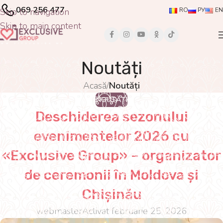
069 256 477
Skip to navigation
RO
РУ
EN
Skip to main content
Noutăți
Acasă
/
Noutăți
NOUTĂȚI
Deschiderea sezonului
evenimentelor 2026 cu
«Exclusive Group» – organizator
de ceremonii în Moldova și
Chișinău
webmaster
Activat februarie 25, 2026