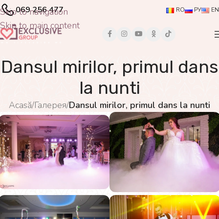
069 256 477
Skip to navigation
RO
РУ
EN
Skip to main content
Dansul mirilor, primul dans
la nunti
Acasă
/
Галерея
/
Dansul mirilor, primul dans la nunti