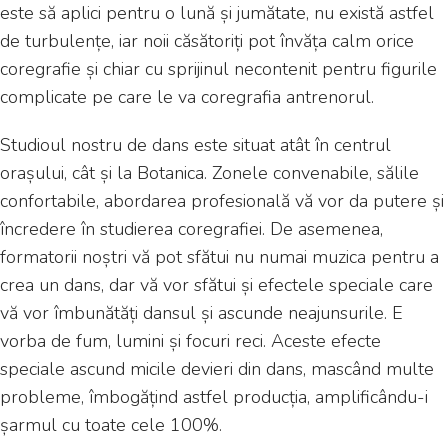
este să aplici pentru o lună și jumătate, nu există astfel
de turbulențe, iar noii căsătoriți pot învăța calm orice
coregrafie și chiar cu sprijinul necontenit pentru figurile
complicate pe care le va coregrafia antrenorul.
Studioul nostru de dans este situat atât în centrul
orașului, cât și la Botanica. Zonele convenabile, sălile
confortabile, abordarea profesională vă vor da putere și
încredere în studierea coregrafiei. De asemenea,
formatorii noștri vă pot sfătui nu numai muzica pentru a
crea un dans, dar vă vor sfătui și efectele speciale care
vă vor îmbunătăți dansul și ascunde neajunsurile. E
vorba de fum, lumini și focuri reci. Aceste efecte
speciale ascund micile devieri din dans, mascând multe
probleme, îmbogățind astfel producția, amplificându-i
șarmul cu toate cele 100%.