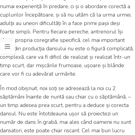
numai experiență în predare, ci și o abordare corectă a
cuplurilor începătoare, și să nu uităm că la urma urmei,
adulții au uneori dificultăți în a face primii pașii deși
foarte simpli. Pentru fiecare pereche, antrenorul își
alege propria coregrafie specifică, cel mai important
lucru din producția dansului nu este o figură complicată,
complexă, care va fi dificil de realizat și realizat într-un
timp scurt, dar mișcările frumoase, ușoare și blânde
care vor fi cu adevărat urmărite.
În mod obișnuit, noii soți se adresează la noi cu 2
săptămâni înainte de nuntă sau chiar cu o săptămână, –
un timp adesea prea scurt, pentru a deduce și corecta
dansul. Nu este întotdeauna ușor să proiectezi un
număr de dans în grabă, mai ales când oamenii nu sunt
dansatori, este poate chiar riscant. Cel mai bun lucru