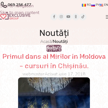
069 256 477
Skip to navigation
RO
РУ
EN
Skip to main content
Noutăți
Acasă
/
Noutăți
NOUTĂȚI
Primul dans al Mirilor in Moldova
– cursuri în Chișinău.
webmaster
Activat iulie 17, 2018