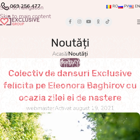
069 256 477
Skip to navigation
RO
РУ
EN
Skip to main content
Noutăți
Acasă
/
Noutăți
NOUTĂȚI
Colectiv de dansuri Exclusive
felicita pe Eleonora Baghirov cu
ocazia zilei ei de nastere
webmaster
Activat august 19, 2021