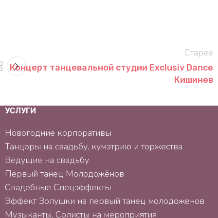
Старее
Концерт танцевальной студии Exclusiv Dance
Кишинев
УСЛУГИ
Новогодние корпоративы
Танцоры на свадьбу, кумэтрию и торжества
Ведущие на свадьбу
Первый танец Mолодожёнов
Свадебные Спецэффекты
Эффект Золушки на первый танец молодоженов
Музыканты, Солисты на мероприятия