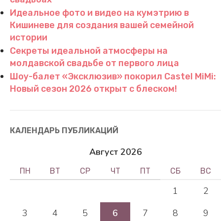
Идеальное фото и видео на кумэтрию в
Кишиневе для создания вашей семейной
истории
Секреты идеальной атмосферы на
молдавской свадьбе от первого лица
Шоу-балет «Эксклюзив» покорил Castel MiMi:
Новый сезон 2026 открыт с блеском!
КАЛЕНДАРЬ ПУБЛИКАЦИЙ
Август 2026
ПН
ВТ
СР
ЧТ
ПТ
СБ
ВС
1
2
3
4
5
6
7
8
9