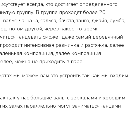
исутствует всегда, кто достигает определенного
нутую группу. В группе проходят более 20
альс, ча-ча.ча, сальса, бачата, танго, джайв, румба,
нец, потом другой, через какое-то время
учиться танцевать сможет даже самый деревянный
 проходит интенсивная разминка и растяжка, далее
 маленькая композиция, далее композиция
елее, можно не приходить в паре.
ертах мы можем вам это устроить так как мы входим
так как у нас большие залы с зеркалами и хорошим
угих залах параллельно могут заниматься танцами