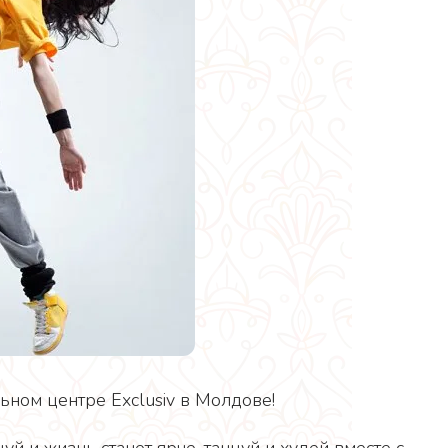
ном центре Exclusiv в Молдове!
й и жизнь станет ярче, танцуй и худей вместе с