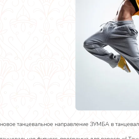
новое танцевальное направление ЗУМБА в танцеваль
танцевальная фитнесс-программа для взрослых! Танцу