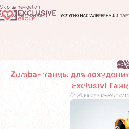
Skip to navigation
Skip to main content
УСЛУГИ
О НАС
ГАЛЕРЕЯ
НАШИ ПАР
НОВ
Zumba- танцы для похудения
Exclusiv! Тан
Опубликовано
webmaste