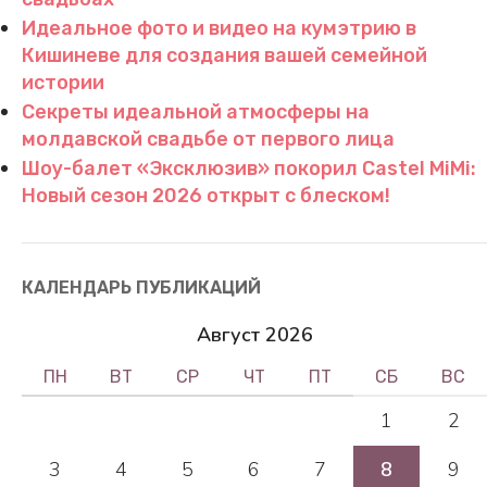
Идеальное фото и видео на кумэтрию в
Кишиневе для создания вашей семейной
истории
Секреты идеальной атмосферы на
молдавской свадьбе от первого лица
Шоу-балет «Эксклюзив» покорил Castel MiMi:
Новый сезон 2026 открыт с блеском!
КАЛЕНДАРЬ ПУБЛИКАЦИЙ
Август 2026
ПН
ВТ
СР
ЧТ
ПТ
СБ
ВС
1
2
3
4
5
6
7
8
9