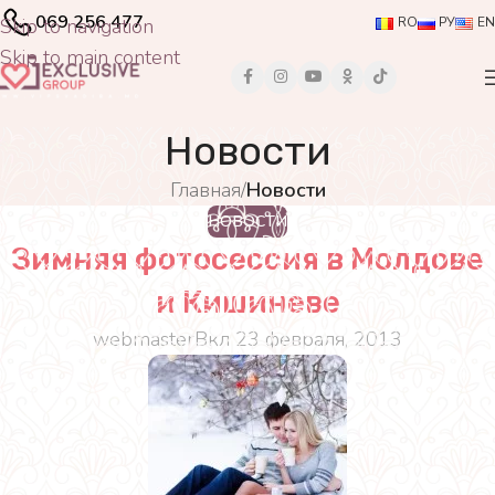
069 256 477
Skip to navigation
RO
РУ
EN
Skip to main content
Новости
Главная
/
Новости
НОВОСТИ
Зимняя фотосессия в Молдове
и Кишиневе
webmaster
Вкл 23 февраля, 2013