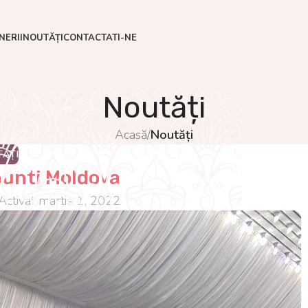
NERII
NOUTĂȚI
CONTACTATI-NE
Noutăți
Acasă
/
Noutăți
ĂȚI
nunti Moldova
Activat martie 1, 2022