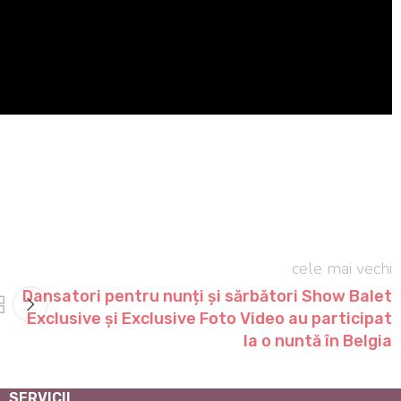
cele mai vechi
Dansatori pentru nunți și sărbători Show Balet
Exclusive și Exclusive Foto Video au participat
la o nuntă în Belgia
SERVICII