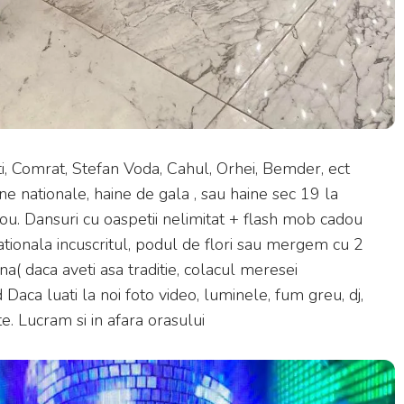
ti, Comrat, Stefan Voda, Cahul, Orhei, Bemder, ect
e nationale, haine de gala , sau haine sec 19 la
u. Dansuri cu oaspetii nelimitat + flash mob cadou
 nationala incuscritul, podul de flori sau mergem cu 2
aina( daca aveti asa traditie, colacul meresei
a luati la noi foto video, luminele, fum greu, dj,
. Lucram si in afara orasului