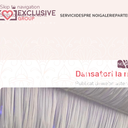
Skip to navigation
Skip to main content
SERVICII
DESPRE NOI
GALERIE
PARTE
NOUT
Dansatori la 
Publicat de
webmaster