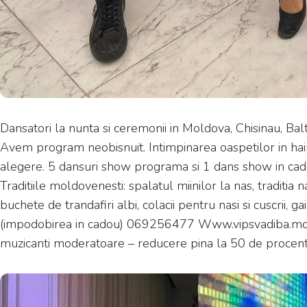
Dansatori la nunta si ceremonii in Moldova, Chisinau, Bal
Avem program neobisnuit. Intimpinarea oaspetilor in hain
alegere. 5 dansuri show programa si 1 dans show in cado
Traditiile moldovenesti: spalatul miinilor la nas, traditia
buchete de trandafiri albi, colacii pentru nasi si cuscrii, g
(impodobirea in cadou) 069256477 Www.vipsvadiba.md Dac
muzicanti moderatoare – reducere pina la 50 de procente