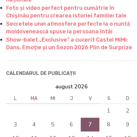
Foto și video perfect pentru cumătrie în
Chișinău pentru crearea istoriei familiei tale
Secretele unei atmosfere perfecte la o nuntă
moldovenească spuse la persoana întâi
Show-balet „Exclusive” a cucerit Castel MiMi:
Dans, Emoție și un Sezon 2026 Plin de Surprize
CALENDARUL DE PUBLICAȚII
august 2026
L
MA
MI
J
V
S
D
1
2
3
4
5
6
7
8
9