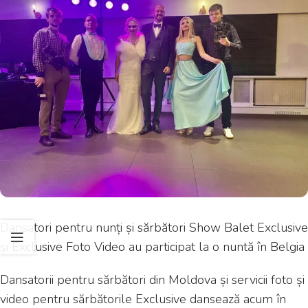
Dansatori pentru nunți și sărbători Show Balet Exclusive
și Exclusive Foto Video au participat la o nuntă în Belgia
Dansatorii pentru sărbători din Moldova și servicii foto și
video pentru sărbătorile Exclusive dansează acum în