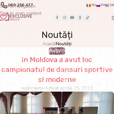
069 256 477
Skip to navigation
RO
РУ
EN
Skip to main content
Noutăți
Acasă
/
Noutăți
NOUTĂȚI
In Moldova a avut loc
campionatul de dansuri sportive
si moderne
webmaster
Activat aprilie 15, 2013