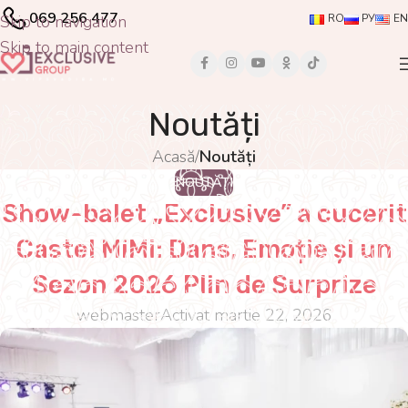
069 256 477
Skip to navigation
RO
РУ
EN
Skip to main content
Noutăți
Acasă
/
Noutăți
NOUTĂȚI
Show-balet „Exclusive” a cucerit
Castel MiMi: Dans, Emoție și un
Sezon 2026 Plin de Surprize
webmaster
Activat martie 22, 2026