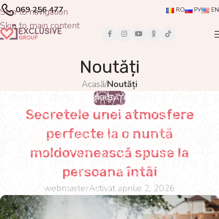
069 256 477
Skip to navigation
RO
РУ
EN
Skip to main content
Noutăți
Acasă
/
Noutăți
NOUTĂȚI
Secretele unei atmosfere
perfecte la o nuntă
moldovenească spuse la
persoana întâi
webmaster
Activat aprilie 2, 2026