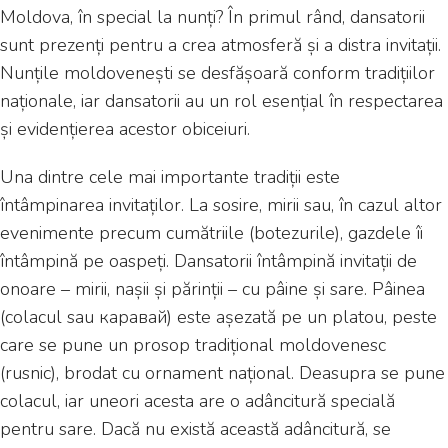
Moldova, în special la nunți? În primul rând, dansatorii
sunt prezenți pentru a crea atmosferă și a distra invitații.
Nunțile moldovenești se desfășoară conform tradițiilor
naționale, iar dansatorii au un rol esențial în respectarea
și evidențierea acestor obiceiuri.
Una dintre cele mai importante tradiții este
întâmpinarea invitaților. La sosire, mirii sau, în cazul altor
evenimente precum cumătriile (botezurile), gazdele îi
întâmpină pe oaspeți. Dansatorii întâmpină invitații de
onoare – mirii, nașii și părinții – cu pâine și sare. Pâinea
(colacul sau каравай) este așezată pe un platou, peste
care se pune un prosop tradițional moldovenesc
(rusnic), brodat cu ornament național. Deasupra se pune
colacul, iar uneori acesta are o adâncitură specială
pentru sare. Dacă nu există această adâncitură, se