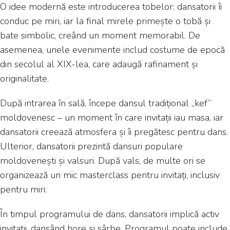
O idee modernă este introducerea tobelor: dansatorii îi
conduc pe miri, iar la final mirele primește o tobă și
bate simbolic, creând un moment memorabil. De
asemenea, unele evenimente includ costume de epocă
din secolul al XIX-lea, care adaugă rafinament și
originalitate.
După intrarea în sală, începe dansul tradițional „kef”
moldovenesc – un moment în care invitații iau masa, iar
dansatorii creează atmosfera și îi pregătesc pentru dans.
Ulterior, dansatorii prezintă dansuri populare
moldovenești și valsuri. După vals, de multe ori se
organizează un mic masterclass pentru invitați, inclusiv
pentru miri.
În timpul programului de dans, dansatorii implică activ
invitații, dansând hore și sârbe. Programul poate include