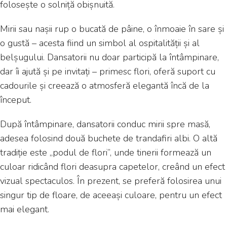
folosește o solniță obișnuită.
Mirii sau nașii rup o bucată de pâine, o înmoaie în sare și
o gustă – acesta fiind un simbol al ospitalității și al
belșugului. Dansatorii nu doar participă la întâmpinare,
dar îi ajută și pe invitați – primesc flori, oferă suport cu
cadourile și creează o atmosferă elegantă încă de la
început.
După întâmpinare, dansatorii conduc mirii spre masă,
adesea folosind două buchete de trandafiri albi. O altă
tradiție este „podul de flori”, unde tinerii formează un
culoar ridicând flori deasupra capetelor, creând un efect
vizual spectaculos. În prezent, se preferă folosirea unui
singur tip de floare, de aceeași culoare, pentru un efect
mai elegant.