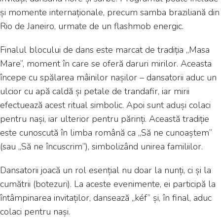
și momente internaționale, precum samba braziliană din
Rio de Janeiro, urmate de un flashmob energic.
Finalul blocului de dans este marcat de tradiția „Masa
Mare”, moment în care se oferă daruri mirilor. Aceasta
începe cu spălarea mâinilor nașilor – dansatorii aduc un
ulcior cu apă caldă și petale de trandafir, iar mirii
efectuează acest ritual simbolic. Apoi sunt aduși colaci
pentru nași, iar ulterior pentru părinți. Această tradiție
este cunoscută în limba română ca „Să ne cunoaștem”
(sau „Să ne încuscrim”), simbolizând unirea familiilor.
Dansatorii joacă un rol esențial nu doar la nunți, ci și la
cumătrii (botezuri). La aceste evenimente, ei participă la
întâmpinarea invitaților, dansează „kéf” și, în final, aduc
colaci pentru nași.