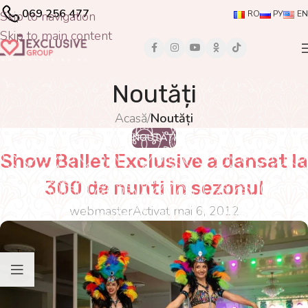
069 256 477
Skip to navigation
RO
РУ
EN
Skip to main content
Noutăți
Acasă
/
Noutăți
NOUTĂȚI
Show Ballet Exclusive a dansat la
300 de nunti in sezonul
webmaster
Activat mai 6, 2012