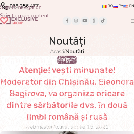
069 256 477
Skip to navigation
RO
РУ
EN
Skip to main content
Noutăți
Acasă
/
Noutăți
NOUTĂȚI
Atenţie! vești minunate!
Moderator din Chișinău, Eleonora
Bagirova, va organiza oricare
dintre sărbătorile dvs. în două
limbi română și rusă
webmaster
Activat aprilie 15, 2021