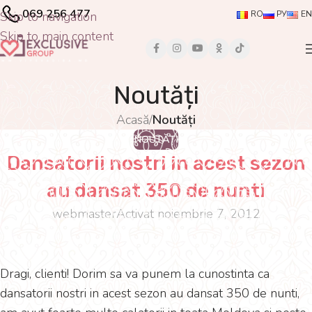
069 256 477
Skip to navigation
RO
РУ
EN
Skip to main content
Noutăți
Acasă
/
Noutăți
NOUTĂȚI
Dansatorii nostri in acest sezon
au dansat 350 de nunti
webmaster
Activat noiembrie 7, 2012
Dragi, clienti! Dorim sa va punem la cunostinta ca
dansatorii nostri in acest sezon au dansat 350 de nunti,