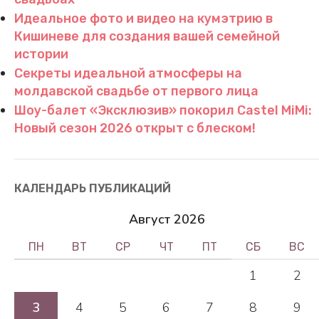
Идеальное фото и видео на кумэтрию в
Кишиневе для создания вашей семейной
истории
Секреты идеальной атмосферы на
молдавской свадьбе от первого лица
Шоу-балет «Эксклюзив» покорил Castel MiMi:
Новый сезон 2026 открыт с блеском!
КАЛЕНДАРЬ ПУБЛИКАЦИЙ
Август 2026
ПН
ВТ
СР
ЧТ
ПТ
СБ
ВС
1
2
3
4
5
6
7
8
9