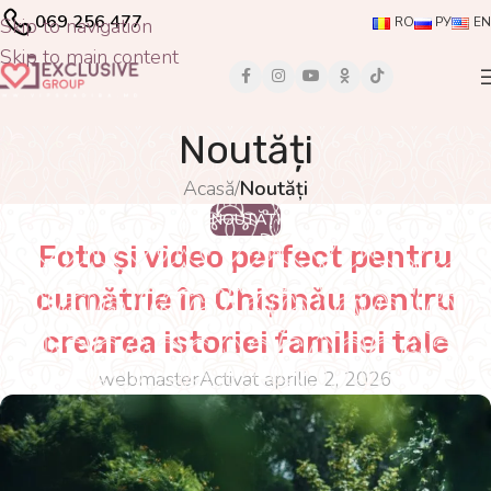
069 256 477
Skip to navigation
RO
РУ
EN
Skip to main content
Noutăți
Acasă
/
Noutăți
NOUTĂȚI
Foto și video perfect pentru
cumătrie în Chișinău pentru
crearea istoriei familiei tale
webmaster
Activat aprilie 2, 2026