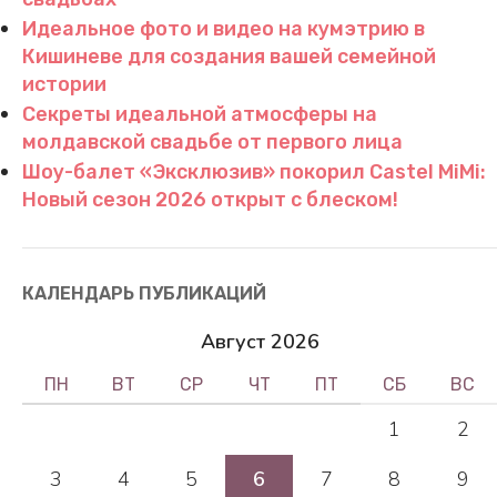
Идеальное фото и видео на кумэтрию в
Кишиневе для создания вашей семейной
истории
Секреты идеальной атмосферы на
молдавской свадьбе от первого лица
Шоу-балет «Эксклюзив» покорил Castel MiMi:
Новый сезон 2026 открыт с блеском!
КАЛЕНДАРЬ ПУБЛИКАЦИЙ
Август 2026
ПН
ВТ
СР
ЧТ
ПТ
СБ
ВС
1
2
3
4
5
6
7
8
9