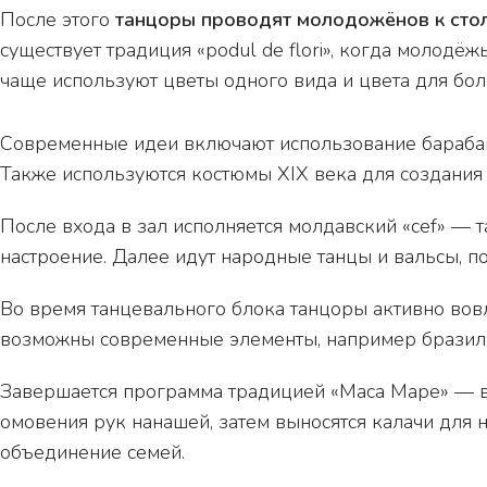
После этого
танцоры проводят молодожёнов к стол
существует традиция «podul de flori», когда молодё
чаще используют цветы одного вида и цвета для бол
Современные идеи включают использование барабан
Также используются костюмы XIX века для создания
После входа в зал исполняется молдавский «cef» — т
настроение. Далее идут народные танцы и вальсы, по
Во время танцевального блока танцоры активно вов
возможны современные элементы, например бразиль
Завершается программа традицией «Маса Маре» — в
омовения рук нанашей, затем выносятся калачи для 
объединение семей.